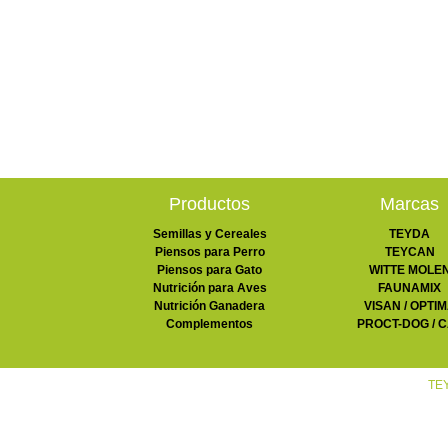
Productos
Marcas
Semillas y Cereales
TEYDA
Piensos para Perro
TEYCAN
Piensos para Gato
WITTE MOLE
Nutrición para Aves
FAUNAMIX
Nutrición Ganadera
VISAN / OPTI
Complementos
PROCT-DOG / 
TEY