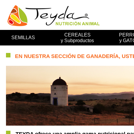
CEREALES
PERR
SEMILLAS
y Subproductos
y GAT
EN NUESTRA SECCIÓN DE GANADERÍA, UST